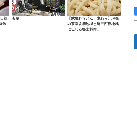
日祝
杏屋
【武蔵野うどん 麦わら】現在
昼飲
の東京多摩地域と埼玉西部地域
に伝わる郷土料理…