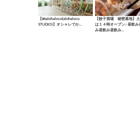
【㈱alohaloco(alohaloco
【餃子酒場 秘密基地】土
STUDIO)】オシャレでか…
は１４時オープン♪ 昼飲み
み昼飲み昼飲み…