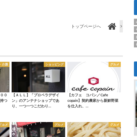
トップページへ
・介護
ショッピング
グルメ
００
【ＡＬＬ】「プロペラデザイ
【カフェ コパン／Cafe
持つ
ン」のアンテナショップであ
copain】契約農家から新鮮野菜
り、一つ一つこだわり…
を仕入れ、…
グルメ
グルメ
グルメ