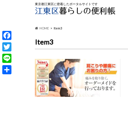
東京都江東区に密着したポータルサイトです
HOME
Item3
Item3
F
a
T
c
w
L
e
i
i
共
b
t
n
有
o
t
e
o
e
k
r