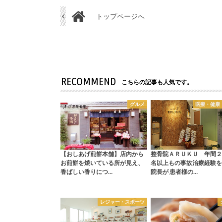
トップページへ
RECOMMEND
こちらの記事も人気です。
グルメ
医療・健康
【おしあげ煎餅本舗】店内から
整骨院ＡＲＵＫＵ 年間２
お煎餅を焼いている所が見え、
名以上もの事故治療経験を
香ばしい香りにつ…
院長が 患者様の…
レジャー・スポーツ