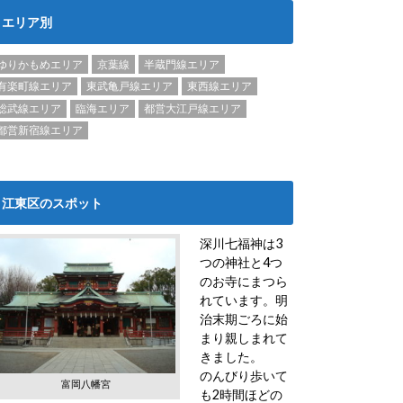
エリア別
ゆりかもめエリア
京葉線
半蔵門線エリア
有楽町線エリア
東武亀戸線エリア
東西線エリア
総武線エリア
臨海エリア
都営大江戸線エリア
都営新宿線エリア
江東区のスポット
深川七福神は3
つの神社と4つ
のお寺にまつら
れています。明
治末期ごろに始
まり親しまれて
きました。
のんびり歩いて
富岡八幡宮
も2時間ほどの