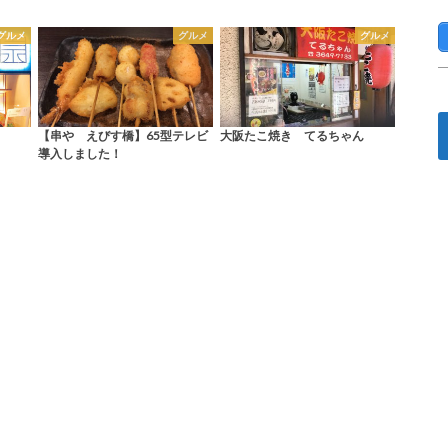
グルメ
グルメ
グルメ
【串や えびす橋】65型テレビ
大阪たこ焼き てるちゃん
導入しました！