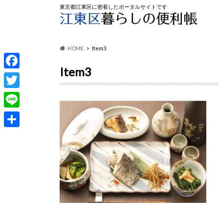
東京都江東区に密着したポータルサイトです
HOME
Item3
Item3
F
a
T
c
w
L
e
i
i
共
b
t
n
有
o
t
e
o
e
k
r