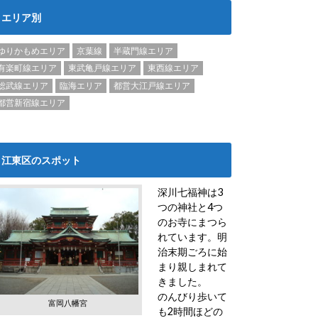
エリア別
ゆりかもめエリア
京葉線
半蔵門線エリア
有楽町線エリア
東武亀戸線エリア
東西線エリア
総武線エリア
臨海エリア
都営大江戸線エリア
都営新宿線エリア
江東区のスポット
深川七福神は3
つの神社と4つ
のお寺にまつら
れています。明
治末期ごろに始
まり親しまれて
きました。
のんびり歩いて
富岡八幡宮
も2時間ほどの