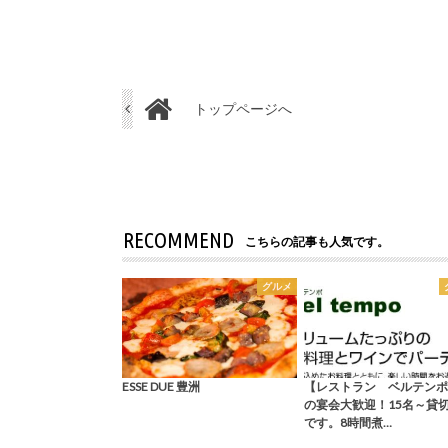
トップページへ
RECOMMEND
こちらの記事も人気です。
グルメ
ESSE DUE 豊洲
【レストラン ベルテンポ
の宴会大歓迎！15名～貸
です。8時間煮…