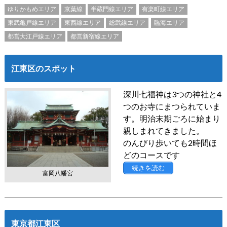
ゆりかもめエリア
京葉線
半蔵門線エリア
有楽町線エリア
東武亀戸線エリア
東西線エリア
総武線エリア
臨海エリア
都営大江戸線エリア
都営新宿線エリア
江東区のスポット
深川七福神は3つの神社と4
つのお寺にまつられていま
す。明治末期ごろに始まり
親しまれてきました。
のんびり歩いても2時間ほ
どのコースです
続きを読む
富岡八幡宮
東京都江東区