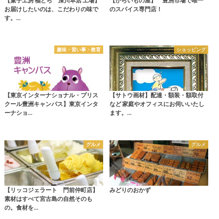
【菓子工房 福どら 深川本店 工場】
【からいもの屋】 豊洲市場で唯一
お届けしたいのは、こだわりの味で
のスパイス専門店！
す。…
趣味・習い事・教育
ショッピング
【東京インターナショナル・プリス
【サトウ画材】配達・額装・額取付
クール豊洲キャンパス】東京インタ
など 家庭やオフィスにお伺いいたし
ーナショ…
ます。…
グルメ
グルメ
【リッコジェラート 門前仲町店】
みどりのおかず
素材はすべて宮古島の自然そのも
の。食材を…