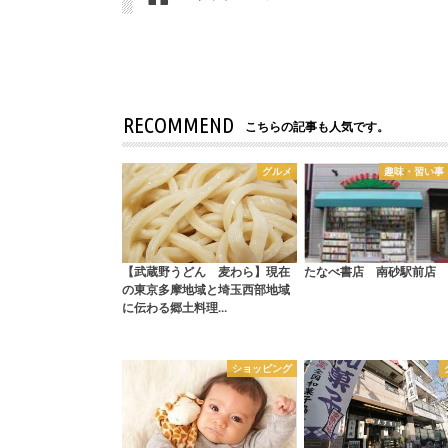
RECOMMEND
こちらの記事も人気です。
グルメ
趣味・習い事
【武蔵野うどん 麦わら】現在
たなべ書店 南砂駅前店
の東京多摩地域と埼玉西部地域
に伝わる郷土料理…
ショッピング