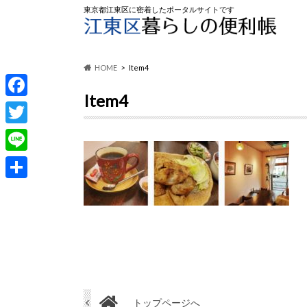
東京都江東区に密着したポータルサイトです
HOME
Item4
Item4
F
a
T
c
w
L
e
i
i
共
b
t
n
有
o
t
e
o
e
k
r
トップページへ