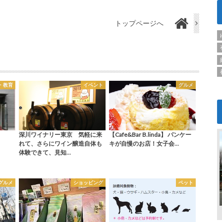
トップページへ
・教育
イベント
グルメ
深川ワイナリー東京 気軽に来
【Cafe&Bar B.linda】 パンケー
れて、さらにワイン醸造自体も
キが自慢のお店！女子会…
体験できて、見知…
グルメ
ショッピング
ペット