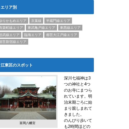
エリア別
ゆりかもめエリア
京葉線
半蔵門線エリア
有楽町線エリア
東武亀戸線エリア
東西線エリア
総武線エリア
臨海エリア
都営大江戸線エリア
都営新宿線エリア
江東区のスポット
深川七福神は3
つの神社と4つ
のお寺にまつら
れています。明
治末期ごろに始
まり親しまれて
きました。
のんびり歩いて
富岡八幡宮
も2時間ほどの