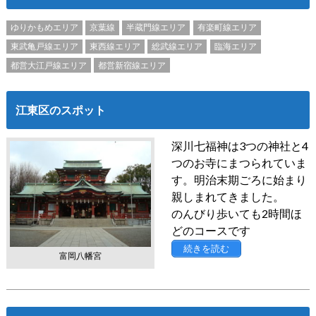
ゆりかもめエリア
京葉線
半蔵門線エリア
有楽町線エリア
東武亀戸線エリア
東西線エリア
総武線エリア
臨海エリア
都営大江戸線エリア
都営新宿線エリア
江東区のスポット
深川七福神は3つの神社と4
つのお寺にまつられていま
す。明治末期ごろに始まり
親しまれてきました。
のんびり歩いても2時間ほ
どのコースです
続きを読む
富岡八幡宮