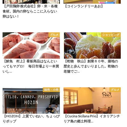
【戸田鶏卵 株式会社】卵・米・各種
【コインランドリーあお】
食材。国内の卵ならここに入らない
卵はない！
グルメ
ショッピング
【鮮魚 村上】看板商品はなんとい
【乾物 秋山】創業６０年、築地の
ってもマグロ! 毎日市場より一本買
歴史と歩んでまいりました。乾物の
いし…
老舗でご…
卸売・小売
グルメ
【HOZON】上質ていねい、ちょっぴ
【Cucina Sicilana Prio】イタリアシチ
りポップ
リア島の郷土料理…