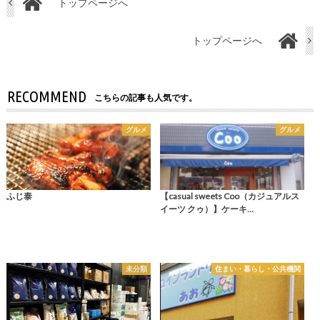
トップページへ
トップページへ
RECOMMEND
こちらの記事も人気です。
グルメ
グルメ
ふじ泰
【casual sweets Coo（カジュアルス
イーツ クゥ）】ケーキ…
未分類
住まい・暮らし・公共機関