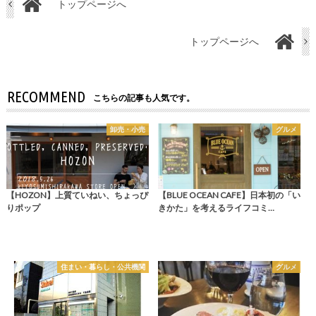
トップページへ
トップページへ
RECOMMEND
こちらの記事も人気です。
卸売・小売
グルメ
【HOZON】上質ていねい、ちょっぴ
【BLUE OCEAN CAFE】日本初の「い
りポップ
きかた」を考えるライフコミ…
住まい・暮らし・公共機関
グルメ