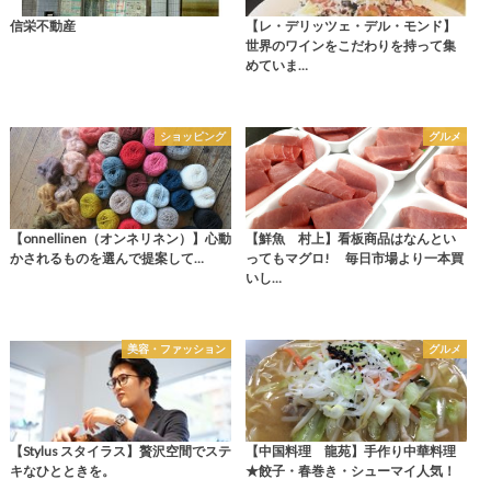
信栄不動産
【レ・デリッツェ・デル・モンド】
世界のワインをこだわりを持って集
めていま…
ショッピング
グルメ
【onnellinen（オンネリネン）】心動
【鮮魚 村上】看板商品はなんとい
かされるものを選んで提案して…
ってもマグロ! 毎日市場より一本買
いし…
美容・ファッション
グルメ
【Stylus スタイラス】贅沢空間でステ
【中国料理 龍苑】手作り中華料理
キなひとときを。
★餃子・春巻き・シューマイ人気！