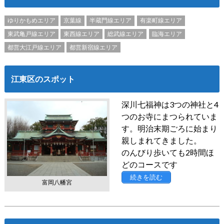
ゆりかもめエリア
京葉線
半蔵門線エリア
有楽町線エリア
東武亀戸線エリア
東西線エリア
総武線エリア
臨海エリア
都営大江戸線エリア
都営新宿線エリア
江東区のスポット
深川七福神は3つの神社と4
つのお寺にまつられていま
す。明治末期ごろに始まり
親しまれてきました。
のんびり歩いても2時間ほ
どのコースです
続きを読む
富岡八幡宮