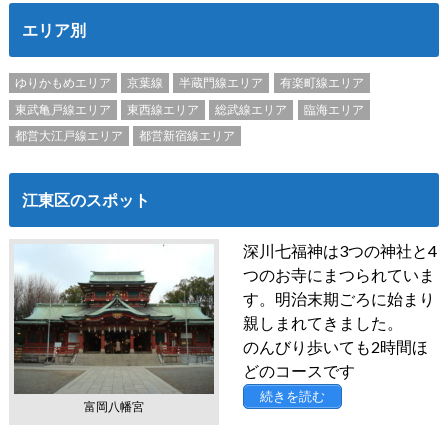
エリア別
ゆりかもめエリア
京葉線
半蔵門線エリア
有楽町線エリア
東武亀戸線エリア
東西線エリア
総武線エリア
臨海エリア
都営大江戸線エリア
都営新宿線エリア
江東区のスポット
深川七福神は3つの神社と4
つのお寺にまつられていま
す。明治末期ごろに始まり
親しまれてきました。
のんびり歩いても2時間ほ
どのコースです
続きを読む
富岡八幡宮