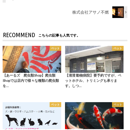
株式会社アサノ不燃
RECOMMEND
こちらの記事も人気です。
ペット
ペット
【あーるズ 爬虫類Shop】爬虫類
【清澄 動物病院】要予約ですが、ペ
Shopでは店内で様々な種類の爬虫類
ットホテル、トリミングも承りま
を…
す。しつ…
ペット
ペット