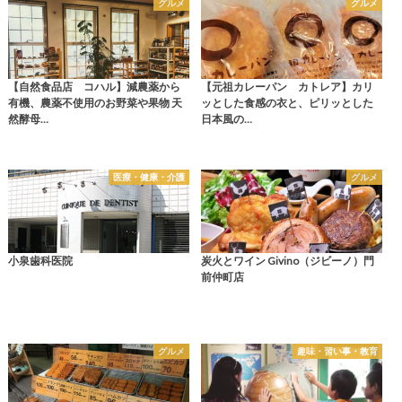
グルメ
グルメ
【自然食品店 コハル】減農薬から
【元祖カレーパン カトレア】カリ
有機、農薬不使用のお野菜や果物 天
ッとした食感の衣と、ピリッとした
然酵母…
日本風の…
医療・健康・介護
グルメ
小泉歯科医院
炭火とワイン Givino（ジビーノ）門
前仲町店
グルメ
趣味・習い事・教育