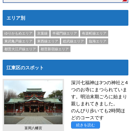
エリア別
ゆりかもめエリア
京葉線
半蔵門線エリア
有楽町線エリア
東武亀戸線エリア
東西線エリア
総武線エリア
臨海エリア
都営大江戸線エリア
都営新宿線エリア
江東区のスポット
深川七福神は3つの神社と4
つのお寺にまつられていま
す。明治末期ごろに始まり
親しまれてきました。
のんびり歩いても2時間ほ
どのコースです
続きを読む
富岡八幡宮