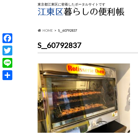
東京都江東区に密着したポータルサイトです
HOME
S__60792837
S__60792837
F
a
T
c
w
L
e
i
i
共
b
t
n
有
o
t
e
o
e
k
r