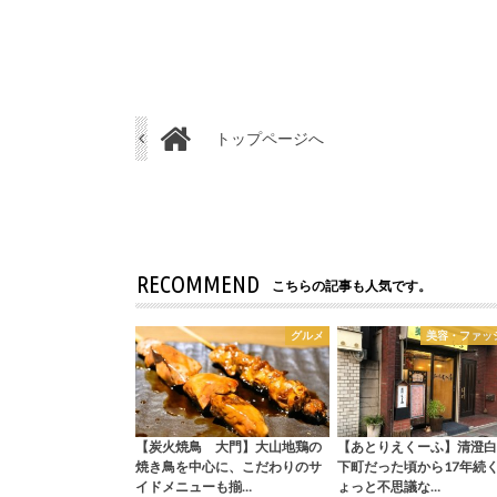
トップページへ
RECOMMEND
こちらの記事も人気です。
グルメ
美容・ファッ
【炭火焼鳥 大門】大山地鶏の
【あとりえくーふ】清澄白
焼き鳥を中心に、こだわりのサ
下町だった頃から17年続
イドメニューも揃…
ょっと不思議な…