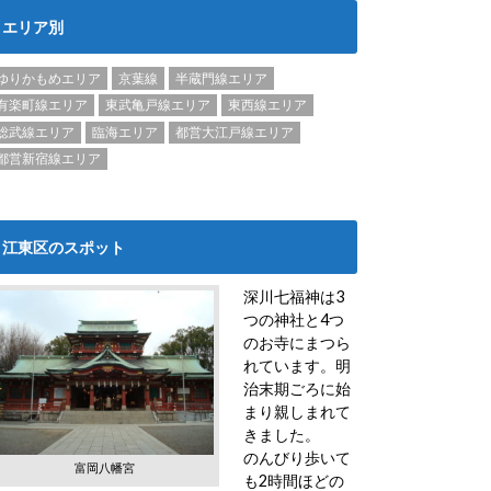
エリア別
ゆりかもめエリア
京葉線
半蔵門線エリア
有楽町線エリア
東武亀戸線エリア
東西線エリア
総武線エリア
臨海エリア
都営大江戸線エリア
都営新宿線エリア
江東区のスポット
深川七福神は3
つの神社と4つ
のお寺にまつら
れています。明
治末期ごろに始
まり親しまれて
きました。
のんびり歩いて
富岡八幡宮
も2時間ほどの