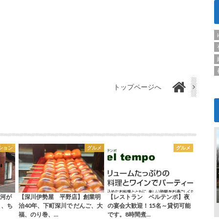
トップページへ
ション
グルメ
グルメ
河が
【深川伊勢屋 平野店】創業明
【レストラン ベルテンポ】夜
く、ち
治40年、下町深川で だんご、大
の宴会大歓迎！15名～貸切可能
福、のり巻、…
です。8時間煮…