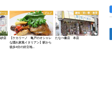
ポーツ
グルメ
趣味・習い事・教育
北砂店
【ケカリーノ 亀戸のオシャレ
たなべ書店 本店
な隠れ家風イタリアン】駅から
徒歩4分の好立地…