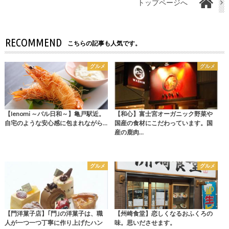
トップページへ
RECOMMEND
こちらの記事も人気です。
グルメ
グルメ
【Ienomi ～バル日和～】亀戸駅近。
【和心】富士宮オーガニック野菜や
自宅のような安心感に包まれながら…
国産の食材にこだわっています。国
産の鹿肉…
グルメ
グルメ
【門洋菓子店】｢門｣の洋菓子は、職
【州崎食堂】恋しくなるおふくろの
人が一つ一つ丁寧に作り上げたハン
味。思いださせます。