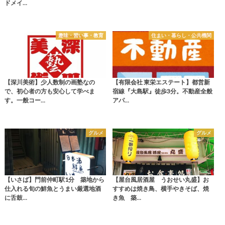
ドメイ…
趣味・習い事・教育
住まい・暮らし・公共機関
【深川美術】少人数制の画塾なの
【有限会社 東栄エステート】都営新
で、初心者の方も安心して学べま
宿線『大島駅』徒歩3分。不動産全般
す。一般コー…
アパ…
グルメ
グルメ
【いさば】門前仲町駅1分 築地から
【屋台風居酒屋 うおせい丸盛】お
仕入れる旬の鮮魚とうまい厳選地酒
すすめは焼き鳥、横手やきそば、焼
に舌鼓…
き魚 築…