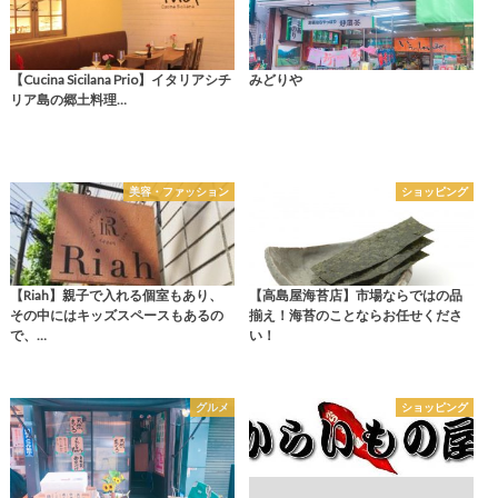
【Cucina Sicilana Prio】イタリアシチ
みどりや
リア島の郷土料理…
美容・ファッション
ショッピング
【Riah】親子で入れる個室もあり、
【高島屋海苔店】市場ならではの品
その中にはキッズスペースもあるの
揃え！海苔のことならお任せくださ
で、…
い！
グルメ
ショッピング