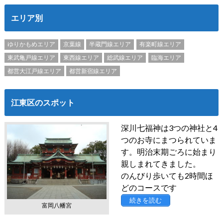
エリア別
ゆりかもめエリア
京葉線
半蔵門線エリア
有楽町線エリア
東武亀戸線エリア
東西線エリア
総武線エリア
臨海エリア
都営大江戸線エリア
都営新宿線エリア
江東区のスポット
深川七福神は3つの神社と4
つのお寺にまつられていま
す。明治末期ごろに始まり
親しまれてきました。
のんびり歩いても2時間ほ
どのコースです
続きを読む
富岡八幡宮