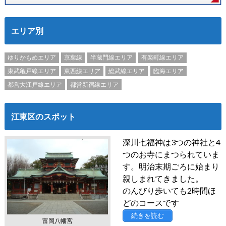
エリア別
ゆりかもめエリア
京葉線
半蔵門線エリア
有楽町線エリア
東武亀戸線エリア
東西線エリア
総武線エリア
臨海エリア
都営大江戸線エリア
都営新宿線エリア
江東区のスポット
深川七福神は3つの神社と4
つのお寺にまつられていま
す。明治末期ごろに始まり
親しまれてきました。
のんびり歩いても2時間ほ
どのコースです
続きを読む
富岡八幡宮