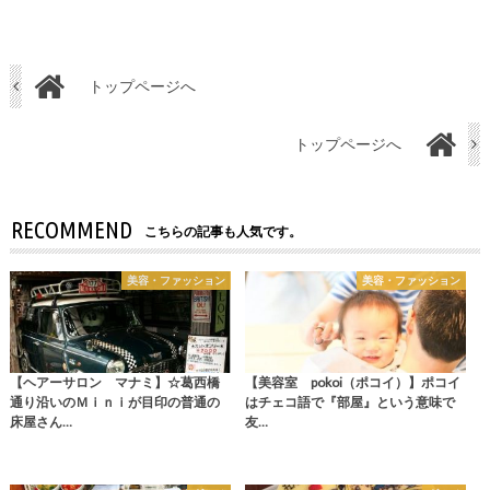
トップページへ
トップページへ
RECOMMEND
こちらの記事も人気です。
美容・ファッション
美容・ファッション
【ヘアーサロン マナミ】☆葛西橋
【美容室 pokoi（ポコイ）】ポコイ
通り沿いのＭｉｎｉが目印の普通の
はチェコ語で『部屋』という意味で
床屋さん…
友…