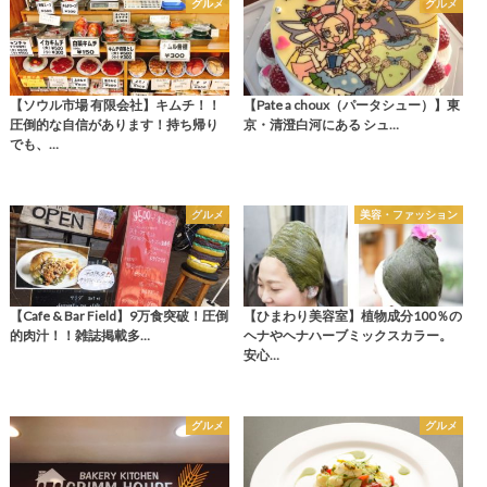
グルメ
グルメ
【ソウル市場 有限会社】キムチ！！
【Pate a choux（パータシュー）】東
圧倒的な自信があります！持ち帰り
京・清澄白河にある シュ…
でも、…
グルメ
美容・ファッション
【Cafe & Bar Field】9万食突破！圧倒
【ひまわり美容室】植物成分100％の
的肉汁！！雑誌掲載多…
ヘナやヘナハーブミックスカラー。
安心…
グルメ
グルメ