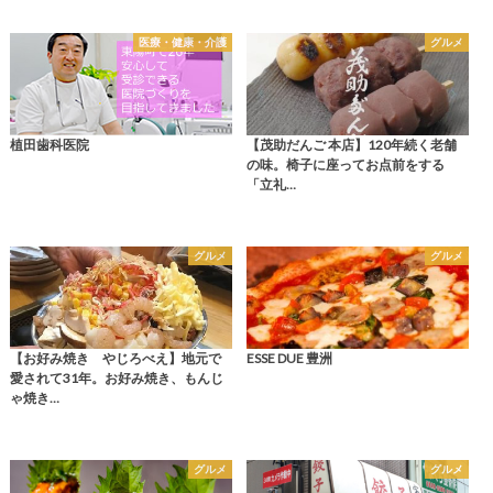
医療・健康・介護
グルメ
植田歯科医院
【茂助だんご 本店】120年続く老舗
の味。椅子に座ってお点前をする
「立礼…
グルメ
グルメ
【お好み焼き やじろべえ】地元で
ESSE DUE 豊洲
愛されて31年。お好み焼き、もんじ
ゃ焼き…
グルメ
グルメ