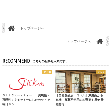
トップページへ
トップページへ
RECOMMEND
こちらの記事も人気です。
未分類
グルメ
ＳＬＩＣＫーｖｉｓー 「実現性・
【自然食品店 コハル】減農薬から
再現性」をモットーにしたカットで
有機、農薬不使用のお野菜や果物 天
毎日８５…
然酵母…