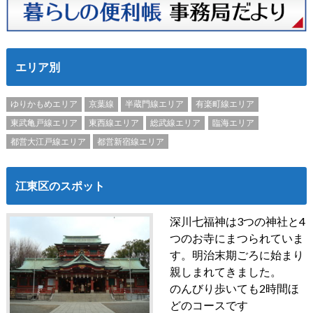
エリア別
ゆりかもめエリア
京葉線
半蔵門線エリア
有楽町線エリア
東武亀戸線エリア
東西線エリア
総武線エリア
臨海エリア
都営大江戸線エリア
都営新宿線エリア
江東区のスポット
深川七福神は3つの神社と4
つのお寺にまつられていま
す。明治末期ごろに始まり
親しまれてきました。
のんびり歩いても2時間ほ
どのコースです