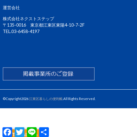
運営会社
株式会社ネクストステップ
〒135-0016 東京都江東区東陽4-10-7-2F
TEL.03-6458-4197
©Copyright2026
江東区暮らしの便利帳
.All Rights Reserved.
F
T
L
共
a
w
i
有
Translate »