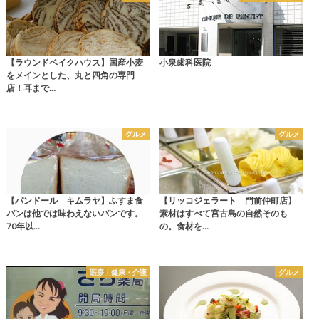
【ラウンドベイクハウス】国産小麦
小泉歯科医院
をメインとした、丸と四角の専門
店！耳まで…
グルメ
グルメ
【パンドール キムラヤ】ふすま食
【リッコジェラート 門前仲町店】
パンは他では味わえないパンです。
素材はすべて宮古島の自然そのも
70年以…
の。食材を…
医療・健康・介護
グルメ