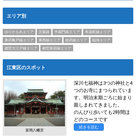
エリア別
ゆりかもめエリア
京葉線
半蔵門線エリア
有楽町線エリア
東武亀戸線エリア
東西線エリア
総武線エリア
臨海エリア
都営大江戸線エリア
都営新宿線エリア
江東区のスポット
深川七福神は3つの神社と4
つのお寺にまつられていま
す。明治末期ごろに始まり
親しまれてきました。
のんびり歩いても2時間ほ
どのコースです
続きを読む
富岡八幡宮