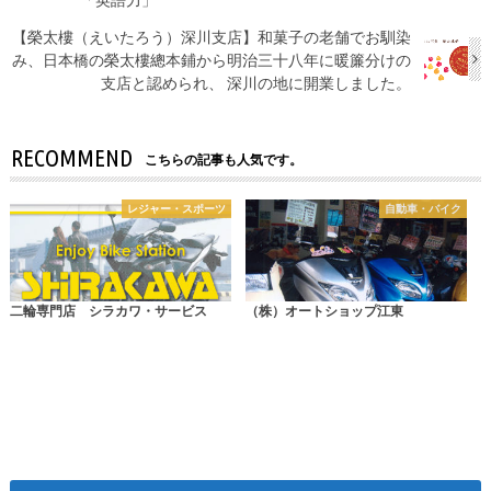
【榮太樓（えいたろう）深川支店】和菓子の老舗でお馴染
み、日本橋の榮太樓總本鋪から明治三十八年に暖簾分けの
支店と認められ、 深川の地に開業しました。
RECOMMEND
こちらの記事も人気です。
レジャー・スポーツ
自動車・バイク
二輪専門店 シラカワ・サービス
（株）オートショップ江東