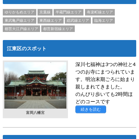
ゆりかもめエリア
京葉線
半蔵門線エリア
有楽町線エリア
東武亀戸線エリア
東西線エリア
総武線エリア
臨海エリア
都営大江戸線エリア
都営新宿線エリア
江東区のスポット
深川七福神は3つの神社と4
つのお寺にまつられていま
す。明治末期ごろに始まり
親しまれてきました。
のんびり歩いても2時間ほ
どのコースです
続きを読む
富岡八幡宮