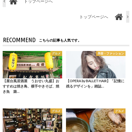
トップページへ
トップページへ
RECOMMEND
こちらの記事も人気です。
グルメ
美容・ファッション
【屋台風居酒屋 うおせい丸盛】お
【OPERA by BALLET HAIR】「記憶に
すすめは焼き鳥、横手やきそば、焼
残るデザインを」雑誌…
き魚 築…
グルメ
グルメ