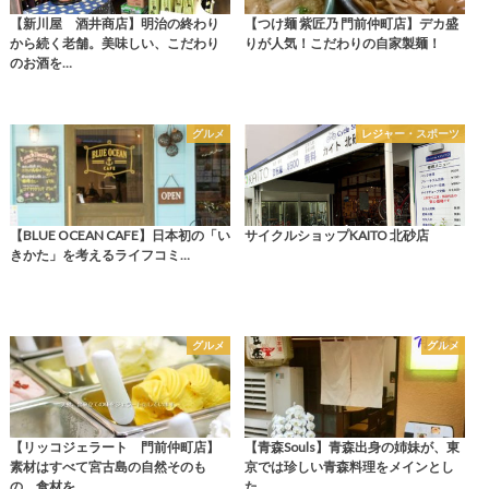
【新川屋 酒井商店】明治の終わり
【つけ麺 紫匠乃 門前仲町店】デカ盛
から続く老舗。美味しい、こだわり
りが人気！こだわりの自家製麺！
のお酒を…
グルメ
レジャー・スポーツ
【BLUE OCEAN CAFE】日本初の「い
サイクルショップKAITO 北砂店
きかた」を考えるライフコミ…
グルメ
グルメ
【リッコジェラート 門前仲町店】
【青森Souls】青森出身の姉妹が、東
素材はすべて宮古島の自然そのも
京では珍しい青森料理をメインとし
の。食材を…
た…