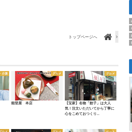
トップページへ
・介護
グルメ
グルメ
能登屋 本店
【宝家】名物「餃子」は大人
気！注文いただいてから丁寧に
心をこめておつくり…
グルメ
グルメ
ペット