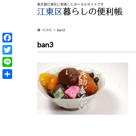
東京都江東区に密着したポータルサイトです
HOME
ban3
ban3
F
a
T
c
w
L
e
i
i
共
b
t
n
有
o
t
e
o
e
k
r