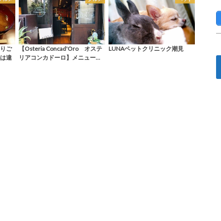
りご
【Osteria Concad'Oro オステ
LUNAペットクリニック潮見
は違
リアコンカドーロ】メニュー…