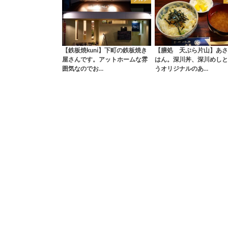
【鉄板焼kuni】下町の鉄板焼き
【膳処 天ぷら片山】あさ
屋さんです。アットホームな雰
はん。深川丼、深川めしと
囲気なのでお…
うオリジナルのあ…