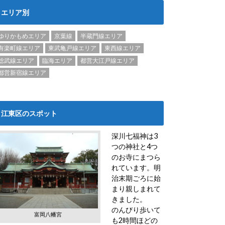
エリア別
ゆりかもめエリア
京葉線
半蔵門線エリア
有楽町線エリア
東武亀戸線エリア
東西線エリア
総武線エリア
臨海エリア
都営大江戸線エリア
都営新宿線エリア
江東区のスポット
深川七福神は3
つの神社と4つ
のお寺にまつら
れています。明
治末期ごろに始
まり親しまれて
きました。
のんびり歩いて
富岡八幡宮
も2時間ほどの