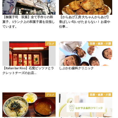
【御菓子司 双葉】全て手作りの和
【からあげ工房 大ちゃんからあげ】
菓子、1ランク上の和菓子屋を目指し
香ばしい匂いがたまらない！ お昼や
ています。
仕事…
グルメ
医療・健康・介護
【Italian bar Riso】石窯ピッツァとラ
しぶかわ歯科クリニック
クレットチーズのお店…
グルメ
医療・健康・介護