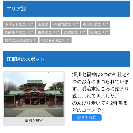
エリア別
ゆりかもめエリア
京葉線
半蔵門線エリア
有楽町線エリア
東武亀戸線エリア
東西線エリア
総武線エリア
臨海エリア
都営大江戸線エリア
都営新宿線エリア
江東区のスポット
深川七福神は3つの神社と4
つのお寺にまつられていま
す。明治末期ごろに始まり
親しまれてきました。
のんびり歩いても2時間ほ
どのコースです
続きを読む
富岡八幡宮